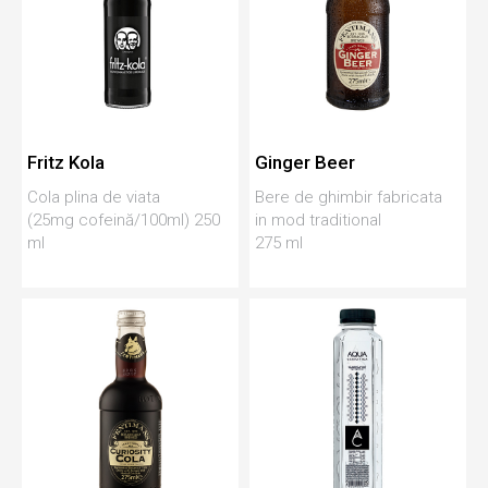
Fritz Kola
Ginger Beer
Cola plina de viata
Bere de ghimbir fabricata
(25mg cofeină/100ml) 250
in mod traditional
ml
275 ml