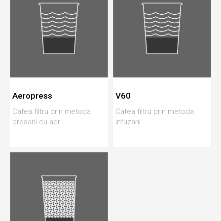
Aeropress
V60
Cafea filtru prin metoda
Cafea filtru prin metoda
presarii cu aer
infuzarii