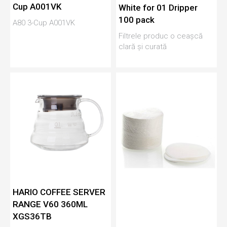
Cup A001VK
White for 01 Dripper
100 pack
A80 3-Cup A001VK
Filtrele produc o ceașcă
clară și curată
HARIO COFFEE SERVER
RANGE V60 360ML
XGS36TB