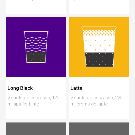
Long Black
Latte
2 shots de espresso, 175
2 shots de espresso, 225
ml apa fierbinte
ml crema de lapte