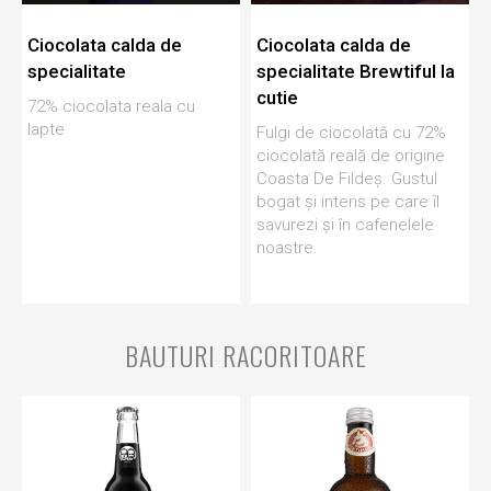
Ciocolata calda de
Ciocolata calda de
specialitate
specialitate Brewtiful la
cutie
72% ciocolata reala cu
lapte
Fulgi de ciocolată cu 72%
ciocolată reală de origine
Coasta De Fildeș. Gustul
bogat și intens pe care îl
savurezi și în cafenelele
noastre.
BAUTURI RACORITOARE