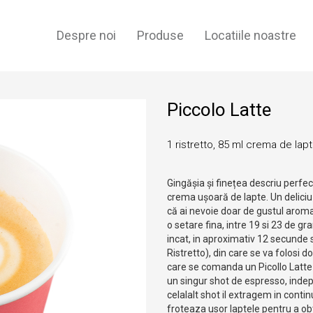
Despre noi
Produse
Locatiile noastre
Piccolo Latte
1 ristretto, 85 ml crema de lap
Gingășia și finețea descriu perfect
crema ușoară de lapte. Un deliciu 
că ai nevoie doar de gustul aroma
o setare fina, intre 19 si 23 de g
incat, in aproximativ 12 secunde 
Ristretto), din care se va folosi d
care se comanda un Picollo Latte 
un singur shot de espresso, inde
celalalt shot il extragem in conti
froteaza usor laptele pentru a ob