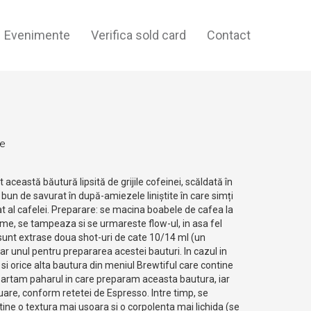
Evenimente
Verifica sold card
Contact
te
 această băutură lipsită de grijile cofeinei, scăldată în
bun de savurat în după-amiezele liniștite în care simți
t al cafelei. Preparare: se macina boabele de cafea la
rame, se tampeaza si se urmareste flow-ul, in asa fel
sunt extrase doua shot-uri de cate 10/14 ml (un
oar unul pentru prepararea acestei bauturi. In cazul in
si orice alta bautura din meniul Brewtiful care contine
partam paharul in care preparam aceasta bautura, iar
nuare, conform retetei de Espresso. Intre timp, se
tine o textura mai usoara si o corpolenta mai lichida (se