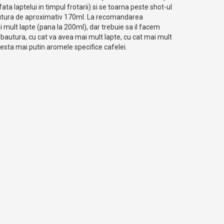
ta laptelui in timpul frotarii) si se toarna peste shot-ul
autura de aproximativ 170ml. La recomandarea
mult lapte (pana la 200ml), dar trebuie sa il facem
 bautura, cu cat va avea mai mult lapte, cu cat mai mult
festa mai putin aromele specifice cafelei.