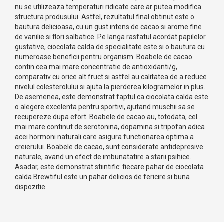
nu se utilizeaza temperaturi ridicate care ar putea modifica
structura produsului. Astfel, rezultatul final obtinut este o
bautura delicioasa, cu un gust intens de cacao si arome fine
de vanilie si flori salbatice. Pe langa rasfatul acordat papilelor
gustative, ciocolata calda de specialitate este si o bautura cu
numeroase beneficii pentru organism. Boabele de cacao
contin cea mai mare concentratie de antioxidanti/g,
comparativ cu orice alt fruct si astfel au calitatea de a reduce
nivelul colesterolului si ajuta la pierderea kilogramelor in plus.
De asemenea, este demonstrat faptul ca ciocolata calda este
o alegere excelenta pentru sportivi, ajutand muschii sa se
recupereze dupa efort. Boabele de cacao au, totodata, cel
mai mare continut de serotonina, dopamina si tripofan adica
acei hormoni naturali care asigura functionarea optima a
creierului. Boabele de cacao, sunt considerate antidepresive
naturale, avand un efect de imbunatatire a starii psihice.
Asadar, este demonstrat stiintific: fiecare pahar de ciocolata
calda Brewtiful este un pahar delicios de fericire si buna
dispozitie.